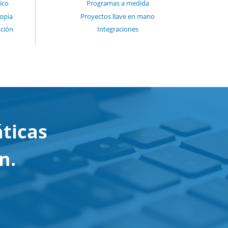
ico
Programas a medida
copia
Proyectos llave en mano
ación
Integraciones
ticas
n.